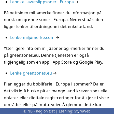
Lennke Lavutslippsoner i Europa
→
På nettsiden miljømerke finner du informasjon på
norsk om grønne soner i Europa. Nederst på siden
ligger lenker til ordningene i det enkelte land.
Lenke miljømerke.com
→
Ytterligere info om miljøsoner og -merker finner du
på greenzones.eu. Denne tjenesten er også
tilgjengelig som en app i App Store og Google Play.
Lenke greenzones.eu
→
Planlegger du bobilferie i Europa i sommer? Da er
det viktig å huske på at mange land krever spesielle
oblater eller digitale registreringer for å kjøre i visse
områder eller på motorveier. Å glemme dette kan
© NB - Region Øst | Løsning:
StyreWeb
resultere i store bøter og unødvendig stress.