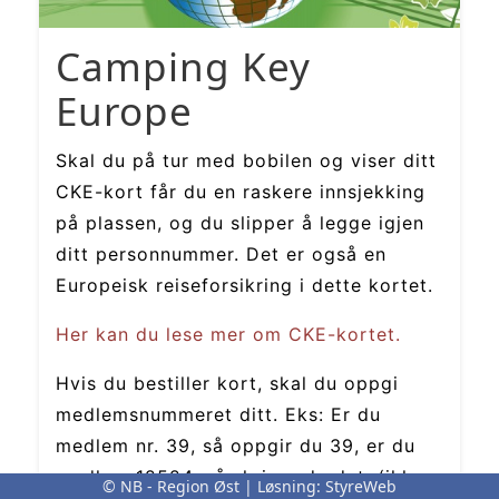
© NB - Region Øst | Løsning:
StyreWeb