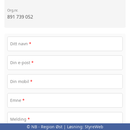
Org.nr.
891 739 052
Ditt navn
*
Din e-post
*
Din mobil
*
Emne
*
Melding
*
© NB - Region Øst | Løsning:
StyreWeb